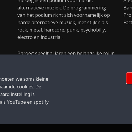
Baroeg is een podium voor harde,
Alg
alternatieve muziek. De programmering
Ban
van het podium richt zich voornamelijk op
Pro
harde alternatieve muziek, met stijlen als
Fac
rock, metal, hardcore, punk, psychobilly,
electro en industrial.
Baroeg speelt al jaren een belangrijke rol in
de culturele sector van Rotterdam. In 1981
begon Baroeg als open jongerencentrum
en in 2021 bestond het poppodium 40 jaar.
moeten we soms kleine
naamde cookies. De
ard instelling is
oals YouTube en spotify