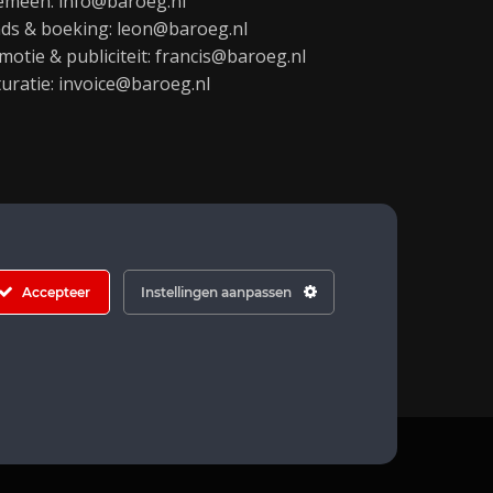
emeen:
info@baroeg.nl
ds & boeking: leon@baroeg.nl
motie & publiciteit: francis@baroeg.nl
turatie: invoice@baroeg.nl
Accepteer
Instellingen aanpassen