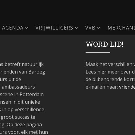
AGENDA
VRIJWILLIGERS
VVB
MERCHAND
WORD LID!
ns betreft natuurlijk
Maak het verschil en 
Vrienden van Baroeg
Lees
hier
meer over d
urs uit de
de bijbehorende kort
e ambassadeurs
e-mailen naar:
vriend
 scene in Rotterdam
nsen in dit unieke
 in op verschillende
groot succes te
eg. Op deze pagina
urs voor, elk met hun