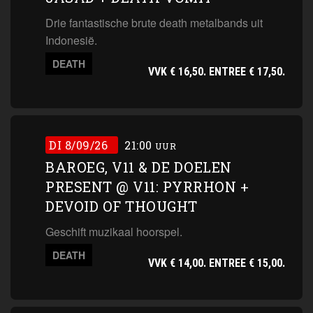
Drie fantastische brute death metalbands uit
Indonesië.
DEATH
VVK € 16,50. ENTREE € 17,50.
DI 8/09/26
21:00
UUR
BAROEG, V11 & DE DOELEN
PRESENT @ V11: PYRRHON +
DEVOID OF THOUGHT
Geschift muzikaal hoorspel.
DEATH
VVK € 14,00. ENTREE € 15,00.