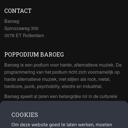
CONTACT
Baroeg
Spinozaweg 300
3076 ET Rotterdam
POPPODIUM BAROEG
Baroeg is een podium voor harde, alternatieve muziek. De
programmering van het podium richt zich voornamelijk op
harde alternatieve muziek, met stijlen als rock, metal,
hardcore, punk, psychobilly, electro en industrial.
Baroeg speelt al jaren een belangrijke rol in de culturele
sector van Rotterdam. In 1981 begon Baroeg als open
jongerencentrum en in 2021 bestond het poppodium 40
COOKIES
jaar.
Om deze website goed te laten werken, moeten