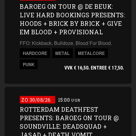
BAROEG ON TOUR @ DE BEUK:
LIVE HARD BOOKINGS PRESENTS:
HOODS + BRICK BY BRICK + GIVE
EM BLOOD + PROVISIONAL
FFO: Kickback, Bulldoze, Blood For Blood.
HARDCORE
METAL
METALCORE
PUNK
VVK € 16,50. ENTREE € 17,50.
ZO 30/08/26
15:00
UUR
ROTTERDAM DEATHFEST
PRESENTS: BAROEG ON TOUR @
SOUNDVILLE: DEADSQUAD +
JASAD + DEATH VOMIT