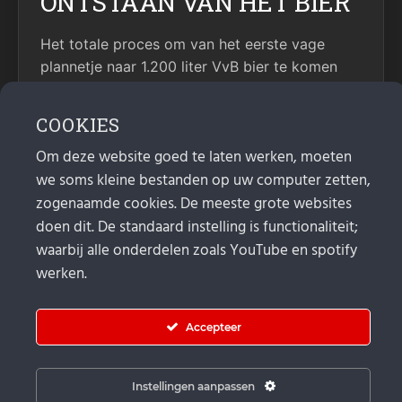
ONTSTAAN VAN HET BIER
Het totale proces om van het eerste vage
plannetje naar 1.200 liter VvB bier te komen
heeft ruim anderhalf jaar geduurd. De eerste
bierige contacten tussen Jelle en Erik stammen
COOKIES
uit november 2024.
Om deze website goed te laten werken, moeten
Kort daarna is het bierteam opgericht en zijn
we soms kleine bestanden op uw computer zetten,
we diverse keren bij elkaar gekomen. De
zogenaamde cookies. De meeste grote websites
eerste keer vooral om te verzinnen wat voor
doen dit. De standaard instelling is functionaliteit;
soort bier het moest gaan worden.
waarbij alle onderdelen zoals YouTube en spotify
Doordrinkbaar of juist om langzaam van te
werken.
genieten? Blond, rood, bruin of zwart?
Het was een overleg met meer vragen dan
Accepteer
antwoorden. Er zat dus maar één ding op: een
uitgebreide proefsessie waarbij we de door
iedereen meegebrachte favoriete bieren en de
Instellingen aanpassen