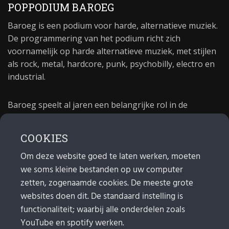
POPPODIUM BAROEG
Baroeg is een podium voor harde, alternatieve muziek.
De programmering van het podium richt zich
voornamelijk op harde alternatieve muziek, met stijlen
als rock, metal, hardcore, punk, psychobilly, electro en
industrial.
Baroeg speelt al jaren een belangrijke rol in de
culturele sector van Rotterdam. In 1981 begon Baroeg
als open jongerencentrum en in 2021 bestond het
COOKIES
poppodium 40 jaar.
Om deze website goed te laten werken, moeten
we soms kleine bestanden op uw computer
MAIL
zetten, zogenaamde cookies. De meeste grote
websites doen dit. De standaard instelling is
Algemeen:
info@baroeg.nl
Bands & boeking: leon@baroeg.nl
functionaliteit; waarbij alle onderdelen zoals
Promotie & publiciteit: francis@baroeg.nl
YouTube en spotify werken.