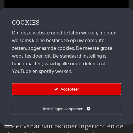
COOKIES
Om deze website goed te laten werken, moeten
we soms kleine bestanden op uw computer
zetten, zogenaamde cookies. De meeste grote
websites doen dit. De standaard instelling is
functionaliteit; waarbij alle onderdelen zoals
UPDATE: 17 OKTOBER 2024:
YouTube en spotify werken.
BINNENKORT START SLOOP
BAROEG
Accepteer
Baroeg is nu een paar maanden gesloten
in afwachting van de start sloop. Deze
Instellingen aanpassen
begint binnenkort. Het bouwterrein
wordt vanaf half oktober ingericht en de