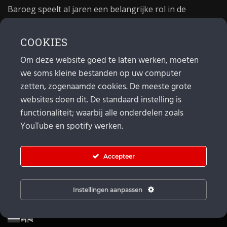
Baroeg speelt al jaren een belangrijke rol in de
culturele sector van Rotterdam. In 1981 begon Baroeg
als open jongerencentrum en in 2021 bestond het
COOKIES
poppodium 40 jaar.
Om deze website goed te laten werken, moeten
we soms kleine bestanden op uw computer
MAIL
zetten, zogenaamde cookies. De meeste grote
websites doen dit. De standaard instelling is
Algemeen:
info@baroeg.nl
functionaliteit; waarbij alle onderdelen zoals
Bands & boeking: leon@baroeg.nl
Promotie & publiciteit: francis@baroeg.nl
YouTube en spotify werken.
Facturatie: invoice@baroeg.nl
Accepteer
Instellingen aanpassen
© Baroeg 2026 |
Cookie instellingen