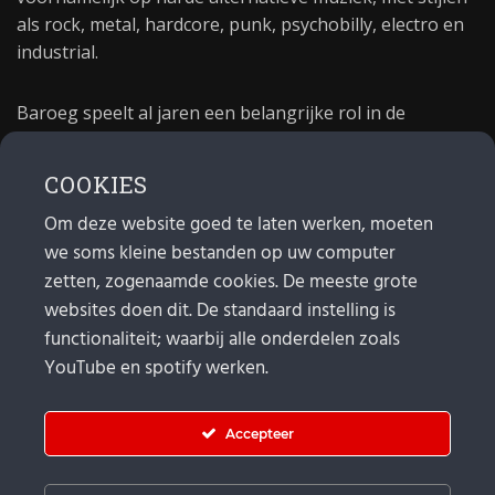
als rock, metal, hardcore, punk, psychobilly, electro en
industrial.
Baroeg speelt al jaren een belangrijke rol in de
culturele sector van Rotterdam. In 1981 begon Baroeg
als open jongerencentrum en in 2021 bestond het
COOKIES
poppodium 40 jaar.
Om deze website goed te laten werken, moeten
we soms kleine bestanden op uw computer
MAIL
zetten, zogenaamde cookies. De meeste grote
websites doen dit. De standaard instelling is
Algemeen:
info@baroeg.nl
Bands & boeking: leon@baroeg.nl
functionaliteit; waarbij alle onderdelen zoals
Promotie & publiciteit: francis@baroeg.nl
YouTube en spotify werken.
Facturatie: invoice@baroeg.nl
Accepteer