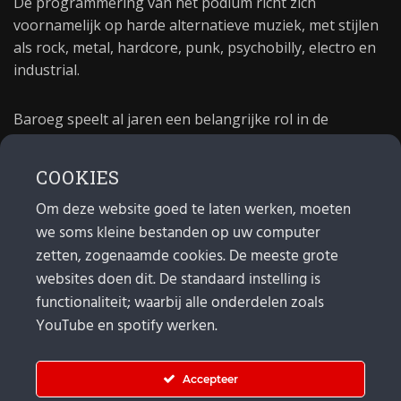
De programmering van het podium richt zich
voornamelijk op harde alternatieve muziek, met stijlen
als rock, metal, hardcore, punk, psychobilly, electro en
industrial.
Baroeg speelt al jaren een belangrijke rol in de
culturele sector van Rotterdam. In 1981 begon Baroeg
als open jongerencentrum en in 2021 bestond het
COOKIES
poppodium 40 jaar.
Om deze website goed te laten werken, moeten
we soms kleine bestanden op uw computer
MAIL
zetten, zogenaamde cookies. De meeste grote
websites doen dit. De standaard instelling is
Algemeen:
info@baroeg.nl
functionaliteit; waarbij alle onderdelen zoals
Bands & boeking: leon@baroeg.nl
Promotie & publiciteit: francis@baroeg.nl
YouTube en spotify werken.
Facturatie: invoice@baroeg.nl
Accepteer