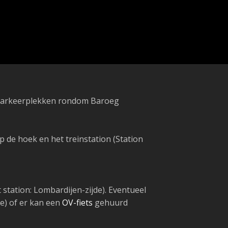
l parkeerplekken rondom Baroeg
 de hoek en het treinstation (Station
station: Lombardijen-zijde). Eventueel
e) of er kan een
OV-fiets
gehuurd