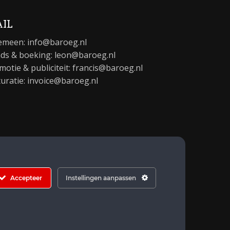
IL
emeen:
info@baroeg.nl
ds & boeking: leon@baroeg.nl
motie & publiciteit: francis@baroeg.nl
turatie: invoice@baroeg.nl
Accepteer
Instellingen aanpassen