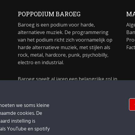
POPPODIUM BAROEG
MA
Baroeg is een podium voor harde,
Alg
alternatieve muziek. De programmering
Ban
van het podium richt zich voornamelijk op
Pro
harde alternatieve muziek, met stijlen als
Fac
rock, metal, hardcore, punk, psychobilly,
electro en industrial.
Baroeg speelt al jaren een belangrijke rol in
de culturele sector van Rotterdam. In 1981
begon Baroeg als open jongerencentrum
en in 2021 bestond het poppodium 40 jaar.
moeten we soms kleine
naamde cookies. De
ard instelling is
oals YouTube en spotify