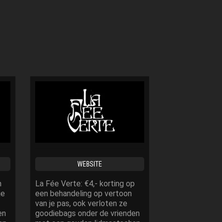
WEBSITE
WEB
n
La Fée Verte: €4,- korting op
10% korting op 
je
een behandeling op vertoon
vertoon van je 
van je pas, ook verloten ze
nieuwe Domino’
en
goodiebags onder de vrienden
overkant bij Ba