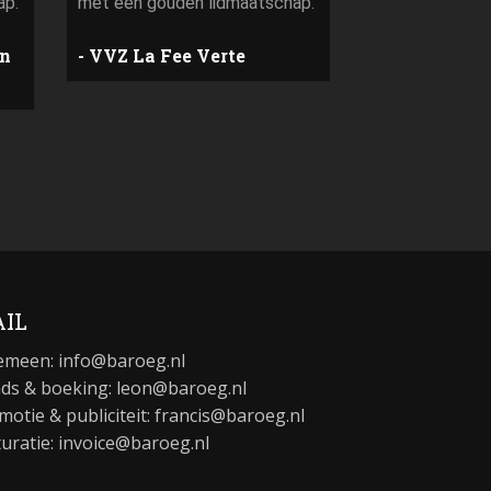
ap.
met een gouden lidmaatschap.
Domino’s S
En
VVZ La Fee Verte
IL
emeen:
info@baroeg.nl
ds & boeking: leon@baroeg.nl
motie & publiciteit: francis@baroeg.nl
turatie: invoice@baroeg.nl