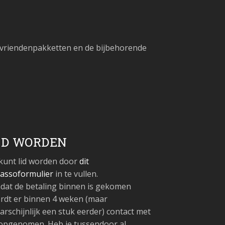
e vriendenpakketten en de bijbehorende
ID WORDEN
 kunt lid worden door
dit
cassoformulier
in te vullen.
dat de betaling binnen is gekomen
rdt er binnen 4 weken (maar
arschijnlijk een stuk eerder) contact met
 opgenomen. Heb je tussendoor al