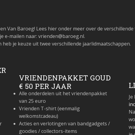
nden Van Baroeg! Lees hier onder meer over de verschillend
je e-mailen naar: vrienden@baroeg.nl.
n heb je keuze uit twee verschillende jaarlidmaatschappen.
ER
VRIENDENPAKKET GOUD
L
€ 50 PER JAAR
Alle onderdelen uit het vriendenpakket
Je
van 25 euro
in
Vrienden T-shirt (eenmalig
Na
welkomstcadeau)
wo
r
Acties en verlotingen van bandgadgets /
wa
,
goodies / collectors-items
je