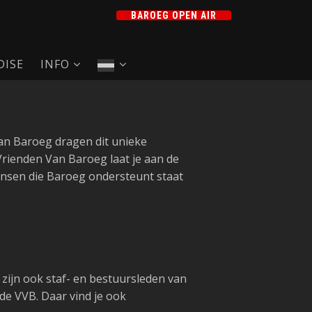
BAROEG OPEN AIR
ISE
INFO
van Baroeg dragen dit unieke
Vrienden Van Baroeg laat je aan de
mensen die Baroeg ondersteunt staat
ijn ook staf- en bestuursleden van
e VVB. Daar vind je ook