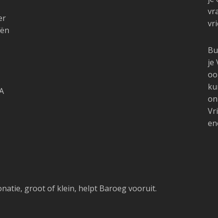
vr
er
vr
iën
Bu
je
oo
ku
A
on
Vr
en
natie, groot of klein, helpt Baroeg vooruit.