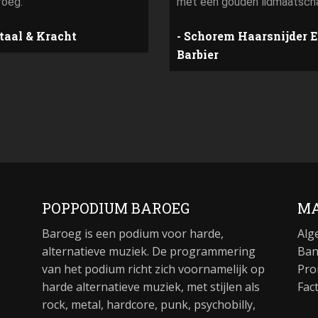
roeg.
met een gouden lidmaatsch
taal & Kracht
Schorem Haarsnijder 
Barbier
POPPODIUM BAROEG
MA
Baroeg is een podium voor harde,
Alg
alternatieve muziek. De programmering
Ban
van het podium richt zich voornamelijk op
Pro
harde alternatieve muziek, met stijlen als
Fac
rock, metal, hardcore, punk, psychobilly,