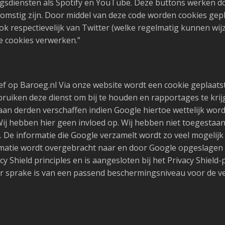
gsdiensten als Spotify en YouTube. Deze buttons werken do
fkomstig zijn. Door middel van deze code worden cookies gep
ok respectievelijk van Twitter (welke regelmatig kunnen wijz
e cookies verwerken.”
ief op Baroeg.nl Via onze website wordt een cookie geplaats
 gebruiken deze dienst om bij te houden en rapportages te kr
an derden verschaffen indien Google hiertoe wettelijk wordt
j hebben hier geen invloed op. Wij hebben niet toegestaan 
 De informatie die Google verzamelt wordt zo veel mogelij
matie wordt overgebracht naar en door Google opgeslagen o
acy Shield principles en is aangesloten bij het Privacy Shi
t er sprake is van een passend beschermingsniveau voor de 