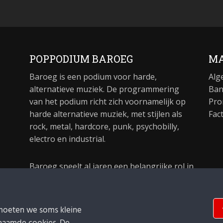
POPPODIUM BAROEG
MA
Baroeg is een podium voor harde,
Alg
alternatieve muziek. De programmering
Ban
van het podium richt zich voornamelijk op
Pro
harde alternatieve muziek, met stijlen als
Fac
rock, metal, hardcore, punk, psychobilly,
electro en industrial.
Baroeg speelt al jaren een belangrijke rol in
de culturele sector van Rotterdam. In 1981
begon Baroeg als open jongerencentrum
en in 2021 bestond het poppodium 40 jaar.
moeten we soms kleine