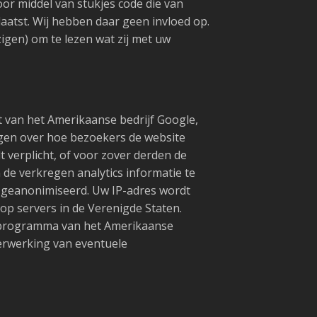
or middel van stukjes code die van
laatst. Wij hebben daar geen invloed op.
igen) om te lezen wat zij met uw
t van het Amerikaanse bedrijf Google,
ijgen over hoe bezoekers de website
 verplicht, of voor zover derden de
de verkregen analytics informatie te
k geanonimiseerd. Uw IP-adres wordt
p servers in de Verenigde Staten.
eld-programma van het Amerikaanse
verwerking van eventuele