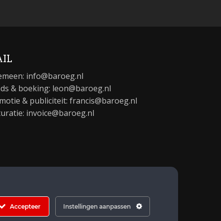
IL
emeen:
info@baroeg.nl
ds & boeking: leon@baroeg.nl
motie & publiciteit: francis@baroeg.nl
turatie: invoice@baroeg.nl
Accepteer
Instellingen aanpassen