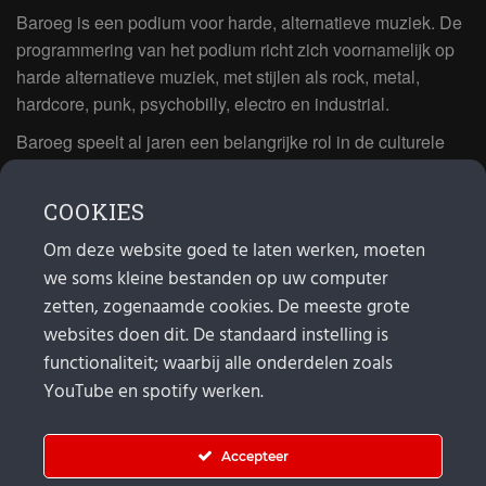
Baroeg is een podium voor harde, alternatieve muziek. De
programmering van het podium richt zich voornamelijk op
harde alternatieve muziek, met stijlen als rock, metal,
hardcore, punk, psychobilly, electro en industrial.
Baroeg speelt al jaren een belangrijke rol in de culturele
sector van Rotterdam. In 1981 begon Baroeg als open
jongerencentrum en in 2021 bestond het poppodium 40
COOKIES
jaar.
Om deze website goed te laten werken, moeten
we soms kleine bestanden op uw computer
MAIL
zetten, zogenaamde cookies. De meeste grote
websites doen dit. De standaard instelling is
Algemeen:
info@baroeg.nl
Bands & boeking: leon@baroeg.nl
functionaliteit; waarbij alle onderdelen zoals
Promotie & publiciteit: francis@baroeg.nl
YouTube en spotify werken.
Facturatie: invoice@baroeg.nl
Accepteer