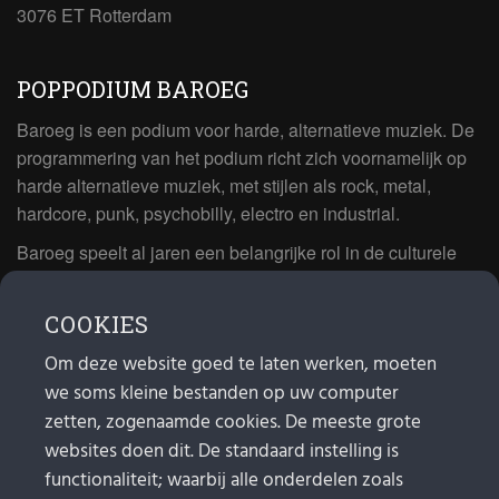
3076 ET Rotterdam
POPPODIUM BAROEG
Baroeg is een podium voor harde, alternatieve muziek. De
programmering van het podium richt zich voornamelijk op
harde alternatieve muziek, met stijlen als rock, metal,
hardcore, punk, psychobilly, electro en industrial.
Baroeg speelt al jaren een belangrijke rol in de culturele
sector van Rotterdam. In 1981 begon Baroeg als open
jongerencentrum en in 2021 bestond het poppodium 40
COOKIES
jaar.
Om deze website goed te laten werken, moeten
we soms kleine bestanden op uw computer
MAIL
zetten, zogenaamde cookies. De meeste grote
websites doen dit. De standaard instelling is
Algemeen:
info@baroeg.nl
Bands & boeking: leon@baroeg.nl
functionaliteit; waarbij alle onderdelen zoals