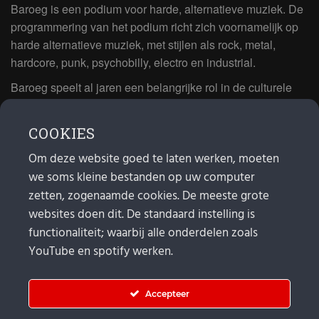
Baroeg is een podium voor harde, alternatieve muziek. De
programmering van het podium richt zich voornamelijk op
harde alternatieve muziek, met stijlen als rock, metal,
hardcore, punk, psychobilly, electro en industrial.
Baroeg speelt al jaren een belangrijke rol in de culturele
sector van Rotterdam. In 1981 begon Baroeg als open
jongerencentrum en in 2021 bestond het poppodium 40
COOKIES
jaar.
Om deze website goed te laten werken, moeten
we soms kleine bestanden op uw computer
MAIL
zetten, zogenaamde cookies. De meeste grote
websites doen dit. De standaard instelling is
Algemeen:
info@baroeg.nl
Bands & boeking: leon@baroeg.nl
functionaliteit; waarbij alle onderdelen zoals
Promotie & publiciteit: francis@baroeg.nl
YouTube en spotify werken.
Facturatie: invoice@baroeg.nl
Accepteer