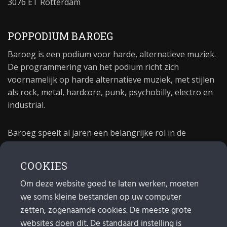
3076 ET Rotterdam
POPPODIUM BAROEG
Baroeg is een podium voor harde, alternatieve muziek.
De programmering van het podium richt zich
voornamelijk op harde alternatieve muziek, met stijlen
als rock, metal, hardcore, punk, psychobilly, electro en
industrial.
Baroeg speelt al jaren een belangrijke rol in de
culturele sector van Rotterdam. In 1981 begon Baroeg
als open jongerencentrum en in 2021 bestond het
COOKIES
poppodium 40 jaar.
Om deze website goed te laten werken, moeten
we soms kleine bestanden op uw computer
MAIL
zetten, zogenaamde cookies. De meeste grote
websites doen dit. De standaard instelling is
Algemeen:
info@baroeg.nl