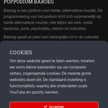
POPPODIUM BAROEG
Baroeg is een podium voor harde, alternatieve muziek. De
programmering van het podium richt zich voornamelijk op
harde alternatieve muziek, met stijlen als rock, metal,
hardcore, punk, psychobilly, electro en industrial.
Baroeg speelt al jaren een belangrijke rol in de culturele
sector van Rotterdam. In 1981 begon Baroeg als open
jongerencentrum en in 2021 bestond het poppodium 40
COOKIES
jaar.
Om deze website goed te laten werken, moeten
we soms kleine bestanden op uw computer
MAIL
zetten, zogenaamde cookies. De meeste grote
websites doen dit. De standaard instelling is
Algemeen:
info@baroeg.nl
Bands & boeking: leon@baroeg.nl
functionaliteit; waarbij alle onderdelen zoals
Promotie & publiciteit: francis@baroeg.nl
YouTube en spotify werken.
Facturatie: invoice@baroeg.nl
Accepteer