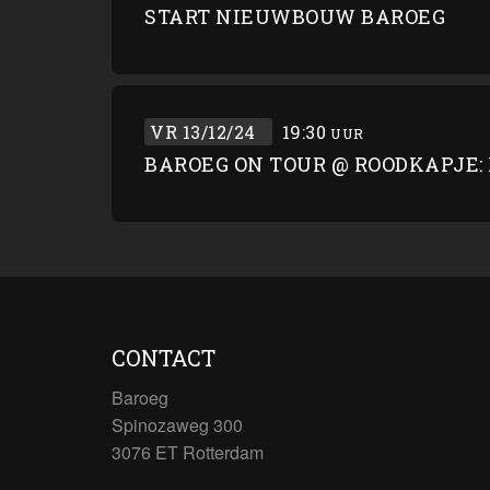
START NIEUWBOUW BAROEG
VR 13/12/24
19:30
UUR
BAROEG ON TOUR @ ROODKAPJE: P
CONTACT
Baroeg
Spinozaweg 300
3076 ET Rotterdam