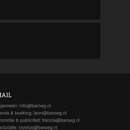
AIL
lgemeen:
info@baroeg.nl
ands & boeking: leon@baroeg.nl
romotie & publiciteit: francis@baroeg.nl
acturatie: invoice@baroeg.nl