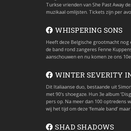
Turkse vrienden van She Past Away deze
muzikaal omlijsten. Tickets zijn per av
WHISPERING SONS
Heeft deze Belgische grootmacht nog 
de band rond zangeres Fenne Kuppens i
aanschouwen en nu komen ze ons 10e fe
WINTER SEVERITY I
Dit Italiaanse duo, bestaande uit Sim
met 90’s shoegaze. Hun 3e album ‘Disg
pers op. Na meer dan 100 optredens w
wij het tijd om deze ‘female band’ maa
SHAD SHADOWS