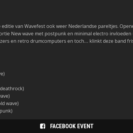
editie van Wavefest ook weer Nederlandse pareltjes. Opene
rtie New wave met postpunk en minimal electro invloeden uit
zers en retro drumcomputers en toch…. klinkt deze band fri
ve)
deathrock)
wave)
old wave)
-punk)
FACEBOOK EVENT