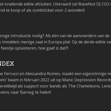
 knallende editie afsluiten. Uiteraard zal Wavefest DJ CO2
ond te koop of als combiticket voor 2 avonden!
enige introductie nodig? Als één van de aanvoerders van d
nmiddels menige zaal in Europa plat. Op de derde editie va
estje opluisteren, hoe gaaf is dat?!
NDEX
one Ferrucci en Alessandra Romeo, maakt een eigenzinnige m
elo’ kwam in februari 2022 uit op Manic Depression Records 
ereldwijd als support voor bands als The Chameleons, Le
r eens naar Baroeg te halen!