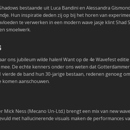
 Shadows bestaande uit Luca Bandini en Alessandra Gismond
je. Hun inspiratie deden zij op bij het horen van experime
 invloeden te verwerken in een modern wave jasje klint Sha
igen smoelwerk.
G
ar ons jubileum wilde halen! Want op de 4e Wavefest editi
al mee. De echte kenners onder ons weten dat Gotterdammeru
1 vierde de band hun 30-jarige bestaan, redenen genoeg om
te komen aanschouwen.
Mick Ness (Mecano Un-Ltd.) brengt een mix van new wave, 
uld met hallucinerende visuals maken de performances van