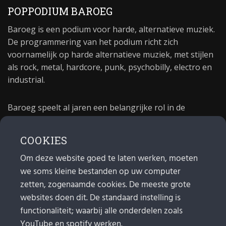
POPPODIUM BAROEG
Baroeg is een podium voor harde, alternatieve muziek.
De programmering van het podium richt zich
voornamelijk op harde alternatieve muziek, met stijlen
als rock, metal, hardcore, punk, psychobilly, electro en
industrial.
Baroeg speelt al jaren een belangrijke rol in de
culturele sector van Rotterdam. In 1981 begon Baroeg
als open jongerencentrum en in 2021 bestond het
COOKIES
poppodium 40 jaar.
Om deze website goed te laten werken, moeten
we soms kleine bestanden op uw computer
MAIL
zetten, zogenaamde cookies. De meeste grote
websites doen dit. De standaard instelling is
Algemeen:
info@baroeg.nl
Bands & boeking: leon@baroeg.nl
functionaliteit; waarbij alle onderdelen zoals
Promotie & publiciteit: francis@baroeg.nl
YouTube en spotify werken.