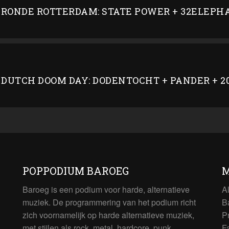
RONDE ROTTERDAM: STATE POWER + 32ELEPH
 DUTCH DOOM DAY: DODENTOCHT + PANDER + 2
POPPODIUM BAROEG
M
Baroeg is een podium voor harde, alternatieve
A
muziek. De programmering van het podium richt
B
zich voornamelijk op harde alternatieve muziek,
P
met stijlen als rock, metal, hardcore, punk,
F