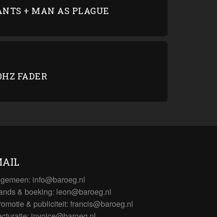
ANTS + MAN AS PLAGUE
0HZ FADER
AIL
lgemeen:
info@baroeg.nl
ands & boeking: leon@baroeg.nl
romotie & publiciteit: francis@baroeg.nl
acturatie: invoice@baroeg.nl