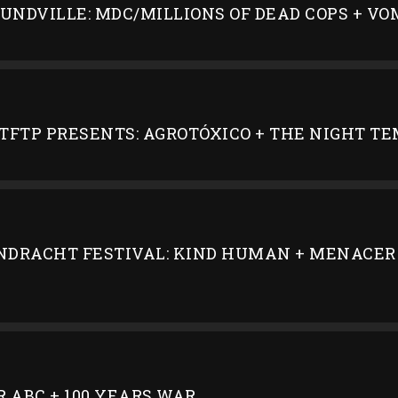
OUNDVILLE: MDC/MILLIONS OF DEAD COPS + V
TFTP PRESENTS: AGROTÓXICO + THE NIGHT T
NDRACHT FESTIVAL: KIND HUMAN + MENACER 
R ABC + 100 YEARS WAR