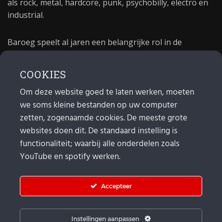
als rock, metal, hardcore, punk, psychobilly, electro en
industrial.
Baroeg speelt al jaren een belangrijke rol in de
culturele sector van Rotterdam. In 1981 begon Baroeg
als open jongerencentrum en in 2021 bestond het
COOKIES
poppodium 40 jaar.
Om deze website goed te laten werken, moeten
we soms kleine bestanden op uw computer
MAIL
zetten, zogenaamde cookies. De meeste grote
websites doen dit. De standaard instelling is
Algemeen:
info@baroeg.nl
Bands & boeking: leon@baroeg.nl
functionaliteit; waarbij alle onderdelen zoals
Promotie & publiciteit: francis@baroeg.nl
YouTube en spotify werken.
Facturatie: invoice@baroeg.nl
Accepteer
Instellingen aanpassen