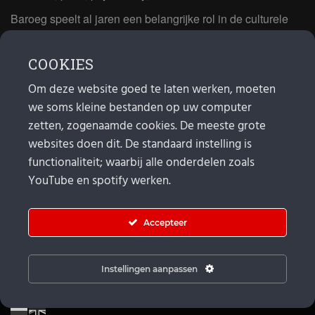
Baroeg speelt al jaren een belangrijke rol in de culturele
sector van Rotterdam. In 1981 begon Baroeg als open
jongerencentrum en in 2021 bestond het poppodium 40
COOKIES
jaar.
Om deze website goed te laten werken, moeten
we soms kleine bestanden op uw computer
MAIL
zetten, zogenaamde cookies. De meeste grote
websites doen dit. De standaard instelling is
Algemeen:
info@baroeg.nl
Bands & boeking: leon@baroeg.nl
functionaliteit; waarbij alle onderdelen zoals
Promotie & publiciteit: francis@baroeg.nl
YouTube en spotify werken.
Facturatie: invoice@baroeg.nl
Accepteer
Instellingen aanpassen
© Baroeg 2026 |
Cookie instellingen