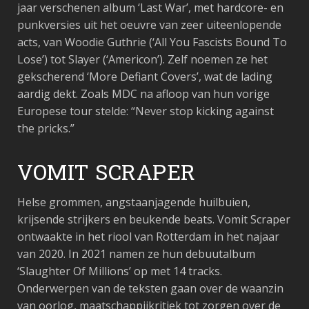
jaar verschenen album ‘Last War’, met hardcore- en
punkversies uit het oeuvre van zeer uiteenlopende
acts, van Woodie Guthrie (‘All You Fascists Bound To
Lose’) tot Slayer (‘Americon’). Zelf noemen ze het
gekscherend ‘More Defiant Covers’, wat de lading
aardig dekt. Zoals MDC na afloop van hun vorige
Europese tour stelde: “Never stop kicking against
the pricks.”
VOMIT SCRAPER
Helse grommen, angstaanjagende huilbuien,
krijsende strijkers en beukende beats. Vomit Scraper
ontwaakte in het riool van Rotterdam in het najaar
van 2020. In 2021 namen ze hun
debuutalbum
‘Slaughter Of Millions’ op met 14 tracks.
Onderwerpen van de teksten gaan
over de waanzin
van oorlog, maatschappijkritiek tot zorgen over de