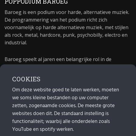
POPPODIUM BAROEG
Baroeg is een podium voor harde, alternatieve muziek.
De programmering van het podium richt zich
voornamelijk op harde alternatieve muziek, met stijlen
als rock, metal, hardcore, punk, psychobilly, electro en
industrial.
Baroeg speelt al jaren een belangrijke rol in de
culturele sector van Rotterdam. In 1981 begon Baroeg
als open jongerencentrum en in 2021 bestond het
COOKIES
poppodium 40 jaar.
Om deze website goed te laten werken, moeten
we soms kleine bestanden op uw computer
MAIL
zetten, zogenaamde cookies. De meeste grote
websites doen dit. De standaard instelling is
Algemeen:
info@baroeg.nl
Bands & boeking: leon@baroeg.nl
functionaliteit; waarbij alle onderdelen zoals
Promotie & publiciteit: francis@baroeg.nl
YouTube en spotify werken.
Facturatie: invoice@baroeg.nl