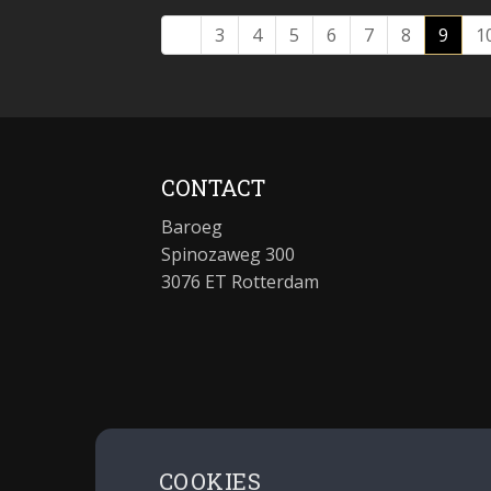
3
4
5
6
7
8
9
1
CONTACT
Baroeg
Spinozaweg 300
3076 ET Rotterdam
COOKIES