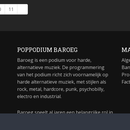
0
11
POPPODIUM BAROEG
MA
Baroeg is een podium voor harde,
Alg
alternatieve muziek. De programmering
Ban
van het podium richt zich voornamelijk op
Pro
harde alternatieve muziek, met stijlen als
Fac
rock, metal, hardcore, punk, psychobilly,
electro en industrial.
Baroeg speelt al jaren een belangrijke rol in
de culturele sector van Rotterdam. In 1981
begon Baroeg als open jongerencentrum