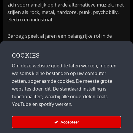
zich voornamelijk op harde alternatieve muziek, met
stijlen als rock, metal, hardcore, punk, psychobilly,
electro en industrial.
Baroeg speelt al jaren een belangrijke rol in de
culturele sector van Rotterdam. In 1981 begon
Baroeg als open jongerencentrum en in 2021
COOKIES
bestond het poppodium 40 jaar.
Om deze website goed te laten werken, moeten
we soms kleine bestanden op uw computer
MAIL
zetten, zogenaamde cookies. De meeste grote
websites doen dit. De standaard instelling is
Algemeen:
info@baroeg.nl
Bands & boeking: leon@baroeg.nl
functionaliteit; waarbij alle onderdelen zoals
Promotie & publiciteit: francis@baroeg.nl
YouTube en spotify werken.
Facturatie: invoice@baroeg.nl
Accepteer