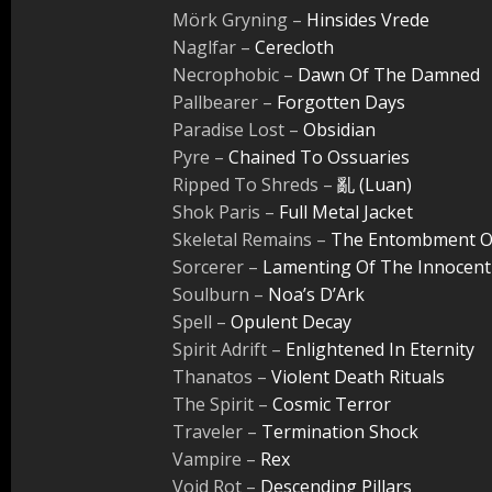
Mörk Gryning –
Hinsides Vrede
Naglfar –
Cerecloth
Necrophobic –
Dawn Of The Damned
Pallbearer –
Forgotten Days
Paradise Lost –
Obsidian
Pyre –
Chained To Ossuaries
Ripped To Shreds –
亂 (Luan)
Shok Paris –
Full Metal Jacket
Skeletal Remains –
The Entombment O
Sorcerer –
Lamenting Of The Innocent
Soulburn –
Noa’s D’Ark
Spell –
Opulent Decay
Spirit Adrift –
Enlightened In Eternity
Thanatos –
Violent Death Rituals
The Spirit –
Cosmic Terror
Traveler –
Termination Shock
Vampire –
Rex
Void Rot –
Descending Pillars