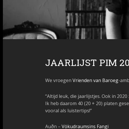
JAARLIJST PIM 2
We vroegen
Vrienden van Baroeg
-amb
“Altijd leuk, die jaarlijstjes. Ook in 
Ik heb daarom 40 (20 + 20) platen gesel
vooral als luistertips!”
Auðn –
Vökudraumsins Fangi