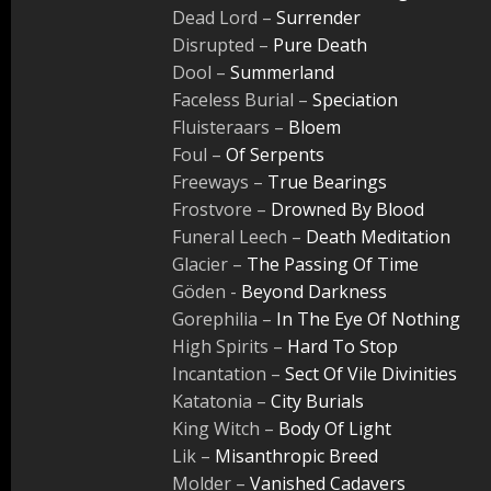
Dead Lord –
Surrender
Disrupted –
Pure Death
Dool –
Summerland
Faceless Burial –
Speciation
Fluisteraars –
Bloem
Foul –
Of Serpents
Freeways –
True Bearings
Frostvore –
Drowned By Blood
Funeral Leech –
Death Meditation
Glacier –
The Passing Of Time
Göden ‎-
Beyond Darkness
Gorephilia –
In The Eye Of Nothing
High Spirits –
Hard To Stop
Incantation –
Sect Of Vile Divinities
Katatonia –
City Burials
King Witch –
Body Of Light
Lik –
Misanthropic Breed
Molder –
Vanished Cadavers