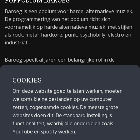
POPPODIUM BAROEG
Baroeg is een podium voor harde, alternatieve muziek.
De programmering van het podium richt zich
voornamelijk op harde alternatieve muziek, met stijlen
als rock, metal, hardcore, punk, psychobilly, electro en
industrial.
Baroeg speelt al jaren een belangrijke rol in de
culturele sector van Rotterdam. In 1981 begon Baroeg
als open jongerencentrum en in 2021 bestond het
COOKIES
poppodium 40 jaar.
Om deze website goed te laten werken, moeten
we soms kleine bestanden op uw computer
MAIL
zetten, zogenaamde cookies. De meeste grote
websites doen dit. De standaard instelling is
Algemeen:
info@baroeg.nl
functionaliteit; waarbij alle onderdelen zoals
Bands & boeking: leon@baroeg.nl
Promotie & publiciteit: francis@baroeg.nl
YouTube en spotify werken.
Facturatie: invoice@baroeg.nl