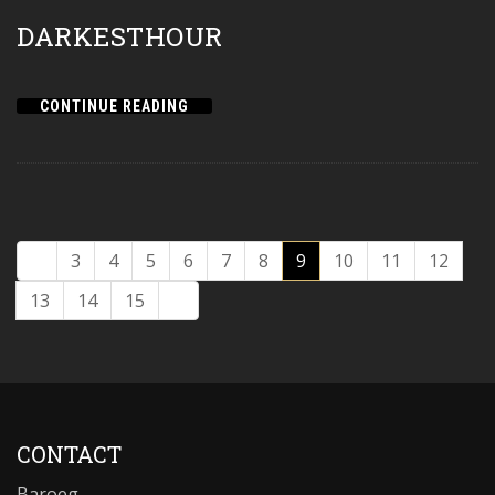
DARKESTHOUR
CONTINUE READING
3
4
5
6
7
8
9
10
11
12
13
14
15
CONTACT
Baroeg