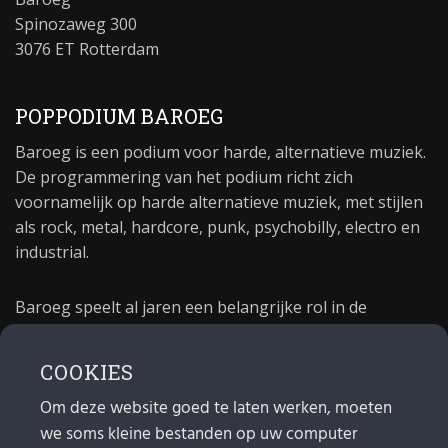
Spinozaweg 300
3076 ET Rotterdam
POPPODIUM BAROEG
Baroeg is een podium voor harde, alternatieve muziek.
De programmering van het podium richt zich
voornamelijk op harde alternatieve muziek, met stijlen
als rock, metal, hardcore, punk, psychobilly, electro en
industrial.
Baroeg speelt al jaren een belangrijke rol in de
culturele sector van Rotterdam. In 1981 begon Baroeg
als open jongerencentrum en in 2021 bestond het
COOKIES
poppodium 40 jaar.
Om deze website goed te laten werken, moeten
we soms kleine bestanden op uw computer