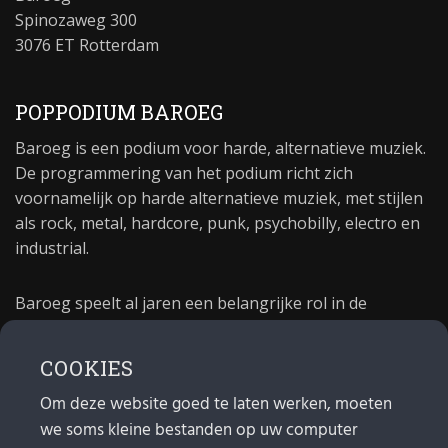
Spinozaweg 300
3076 ET Rotterdam
POPPODIUM BAROEG
Baroeg is een podium voor harde, alternatieve muziek.
De programmering van het podium richt zich
voornamelijk op harde alternatieve muziek, met stijlen
als rock, metal, hardcore, punk, psychobilly, electro en
industrial.
Baroeg speelt al jaren een belangrijke rol in de
culturele sector van Rotterdam. In 1981 begon Baroeg
als open jongerencentrum en in 2021 bestond het
COOKIES
poppodium 40 jaar.
Om deze website goed te laten werken, moeten
we soms kleine bestanden op uw computer
MAIL