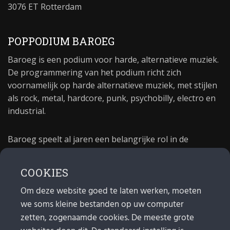
3076 ET Rotterdam
POPPODIUM BAROEG
Baroeg is een podium voor harde, alternatieve muziek.
De programmering van het podium richt zich
voornamelijk op harde alternatieve muziek, met stijlen
als rock, metal, hardcore, punk, psychobilly, electro en
industrial.
Baroeg speelt al jaren een belangrijke rol in de
culturele sector van Rotterdam. In 1981 begon Baroeg
als open jongerencentrum en in 2021 bestond het
COOKIES
poppodium 40 jaar.
Om deze website goed te laten werken, moeten
we soms kleine bestanden op uw computer
MAIL
zetten, zogenaamde cookies. De meeste grote