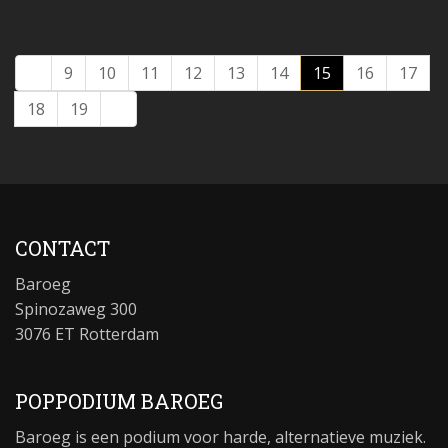
9
10
11
12
13
14
15
16
17
18
19
CONTACT
Baroeg
Spinozaweg 300
3076 ET Rotterdam
POPPODIUM BAROEG
Baroeg is een podium voor harde, alternatieve muziek.