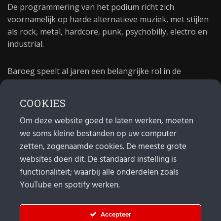
De programmering van het podium richt zich
voornamelijk op harde alternatieve muziek, met stijlen
als rock, metal, hardcore, punk, psychobilly, electro en
industrial.
Baroeg speelt al jaren een belangrijke rol in de
culturele sector van Rotterdam. In 1981 begon Baroeg
als open jongerencentrum en in 2021 bestond het
COOKIES
poppodium 40 jaar.
Om deze website goed te laten werken, moeten
we soms kleine bestanden op uw computer
MAIL
zetten, zogenaamde cookies. De meeste grote
websites doen dit. De standaard instelling is
Algemeen:
info@baroeg.nl
Bands & boeking: leon@baroeg.nl
functionaliteit; waarbij alle onderdelen zoals
Promotie & publiciteit: francis@baroeg.nl
YouTube en spotify werken.
Facturatie: invoice@baroeg.nl
Accepteer