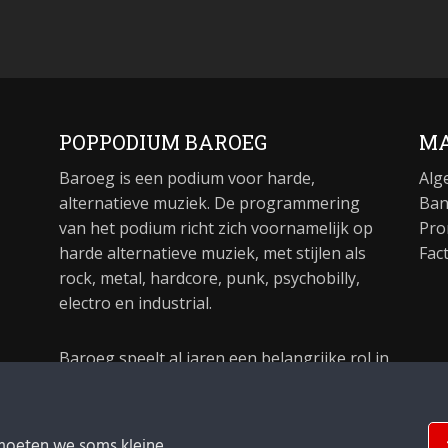
POPPODIUM BAROEG
MA
Baroeg is een podium voor harde,
Alg
alternatieve muziek. De programmering
Ban
van het podium richt zich voornamelijk op
Pro
harde alternatieve muziek, met stijlen als
Fac
rock, metal, hardcore, punk, psychobilly,
electro en industrial.
Baroeg speelt al jaren een belangrijke rol in
de culturele sector van Rotterdam. In 1981
begon Baroeg als open jongerencentrum
en in 2021 bestond het poppodium 40 jaar.
moeten we soms kleine