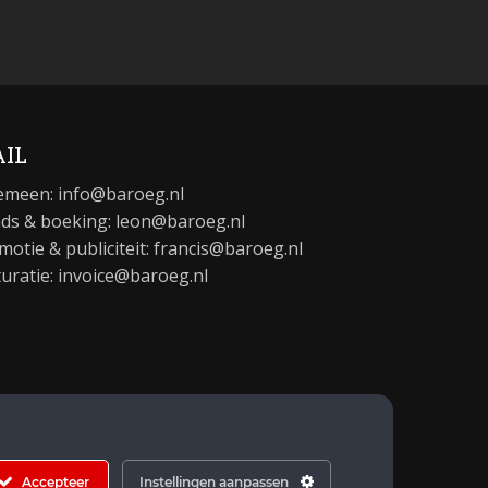
IL
emeen:
info@baroeg.nl
ds & boeking: leon@baroeg.nl
motie & publiciteit: francis@baroeg.nl
turatie: invoice@baroeg.nl
Accepteer
Instellingen aanpassen