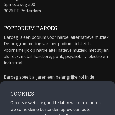
Spinozaweg 300
3076 ET Rotterdam
POPPODIUM BAROEG
Baroeg is een podium voor harde, alternatieve muziek.
De programmering van het podium richt zich
voornamelijk op harde alternatieve muziek, met stijlen
als rock, metal, hardcore, punk, psychobilly, electro en
industrial.
Baroeg speelt al jaren een belangrijke rol in de
culturele sector van Rotterdam. In 1981 begon Baroeg
als open jongerencentrum en in 2021 bestond het
COOKIES
poppodium 40 jaar.
Om deze website goed te laten werken, moeten
we soms kleine bestanden op uw computer
MAIL