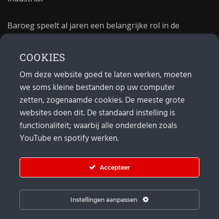
Baroeg speelt al jaren een belangrijke rol in de
culturele sector van Rotterdam. In 1981 begon Baroeg
als open jongerencentrum en in 2021 bestond het
COOKIES
poppodium 40 jaar.
Om deze website goed te laten werken, moeten
we soms kleine bestanden op uw computer
MAIL
zetten, zogenaamde cookies. De meeste grote
websites doen dit. De standaard instelling is
Algemeen:
info@baroeg.nl
Bands & boeking: leon@baroeg.nl
functionaliteit; waarbij alle onderdelen zoals
Promotie & publiciteit: francis@baroeg.nl
YouTube en spotify werken.
Facturatie: invoice@baroeg.nl
Accepteer
Instellingen aanpassen
© Baroeg 2026 |
Cookie instellingen