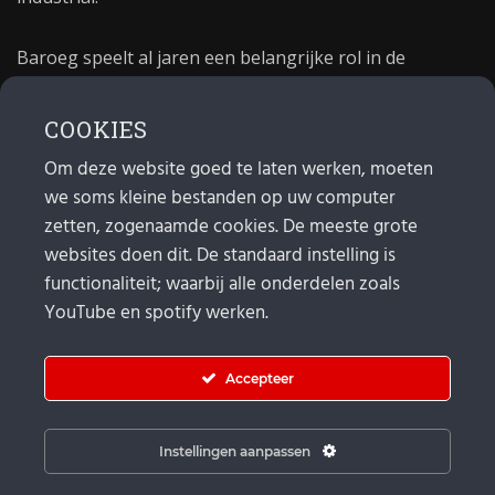
Baroeg speelt al jaren een belangrijke rol in de
culturele sector van Rotterdam. In 1981 begon Baroeg
als open jongerencentrum en in 2021 bestond het
COOKIES
poppodium 40 jaar.
Om deze website goed te laten werken, moeten
we soms kleine bestanden op uw computer
MAIL
zetten, zogenaamde cookies. De meeste grote
websites doen dit. De standaard instelling is
Algemeen:
info@baroeg.nl
Bands & boeking: leon@baroeg.nl
functionaliteit; waarbij alle onderdelen zoals
Promotie & publiciteit: francis@baroeg.nl
YouTube en spotify werken.
Facturatie: invoice@baroeg.nl
Accepteer
Instellingen aanpassen
© Baroeg 2025 | Created by gwmp.nl. |
Cookie instellingen