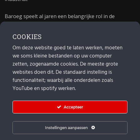
Baroeg speelt al jaren een belangrijke rol in de
culturele sector van Rotterdam. In 1981 begon Baroeg
als open jongerencentrum en in 2021 bestond het
COOKIES
poppodium 40 jaar.
Om deze website goed te laten werken, moeten
we soms kleine bestanden op uw computer
MAIL
zetten, zogenaamde cookies. De meeste grote
websites doen dit. De standaard instelling is
Algemeen:
info@baroeg.nl
Bands & boeking: leon@baroeg.nl
functionaliteit; waarbij alle onderdelen zoals
Promotie & publiciteit: francis@baroeg.nl
YouTube en spotify werken.
Facturatie: invoice@baroeg.nl
Accepteer
Instellingen aanpassen
© Baroeg 2026 |
Cookie instellingen