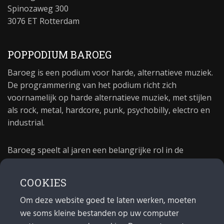
Spinozaweg 300
3076 ET Rotterdam
POPPODIUM BAROEG
Baroeg is een podium voor harde, alternatieve muziek.
De programmering van het podium richt zich
voornamelijk op harde alternatieve muziek, met stijlen
als rock, metal, hardcore, punk, psychobilly, electro en
industrial.
Baroeg speelt al jaren een belangrijke rol in de
culturele sector van Rotterdam. In 1981 begon Baroeg
als open jongerencentrum en in 2021 bestond het
COOKIES
poppodium 40 jaar.
Om deze website goed te laten werken, moeten
we soms kleine bestanden op uw computer
MAIL