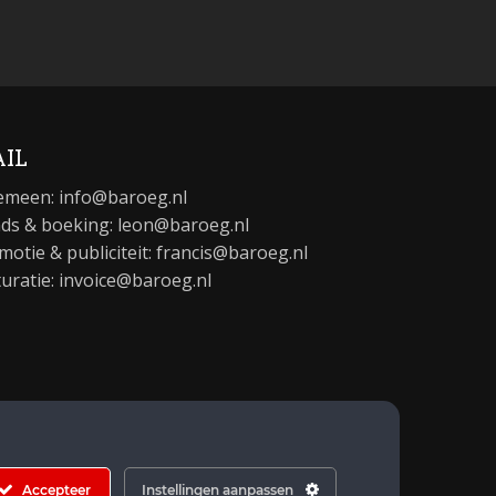
IL
emeen:
info@baroeg.nl
ds & boeking: leon@baroeg.nl
motie & publiciteit: francis@baroeg.nl
turatie: invoice@baroeg.nl
Accepteer
Instellingen aanpassen