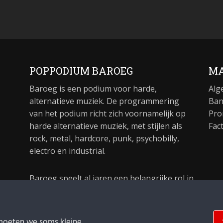
POPPODIUM BAROEG
MA
Baroeg is een podium voor harde,
Alg
alternatieve muziek. De programmering
Ban
van het podium richt zich voornamelijk op
Pro
harde alternatieve muziek, met stijlen als
Fac
rock, metal, hardcore, punk, psychobilly,
electro en industrial.
Baroeg speelt al jaren een belangrijke rol in
de culturele sector van Rotterdam. In 1981
begon Baroeg als open jongerencentrum
en in 2021 bestond het poppodium 40 jaar.
moeten we soms kleine