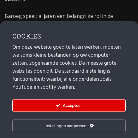
Baroeg speelt al jaren een belangrijke rol in de
culturele sector van Rotterdam. In 1981 begon Baroeg
als open jongerencentrum en in 2021 bestond het
COOKIES
poppodium 40 jaar.
Om deze website goed te laten werken, moeten
we soms kleine bestanden op uw computer
MAIL
zetten, zogenaamde cookies. De meeste grote
websites doen dit. De standaard instelling is
Algemeen:
info@baroeg.nl
Bands & boeking: leon@baroeg.nl
functionaliteit; waarbij alle onderdelen zoals
Promotie & publiciteit: francis@baroeg.nl
YouTube en spotify werken.
Facturatie: invoice@baroeg.nl
Accepteer
Instellingen aanpassen
© Baroeg 2025 | Created by gwmp.nl. |
Cookie instellingen