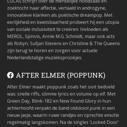
LUCAS schrijft over de menselijke noodzaak en
zoektocht naar affectie, vertaald in androgyne,
innovatieve klanken als poëtische dreampop. Met
eerlijkheid en kwetsbaarheid probeert hij een utopia
van sociale inclusiviteit te creëren. Invloeden als
MEROL, Spinvis, Annie M.G. Schmidt, maar ook acts
als Robyn, Sufjan Stevens en Christine & The Queens
zijn terug te horen en zorgen voor actuele
Nederlandstalige muzieksprookjes.
AFTER ELMER (POPPUNK)
After Elmer maakt poppunk zoals het ooit bedoeld
was: snelle riffs, slimme lyrics en volume op elf. Met
Green Day, Blink-182 en New Found Glory in hun
achterhoofd verpakt de band oldskool punk in een
nieuw jasje, waarin ruwe randjes en oprechte emotie
regelmatig langskomen. Na de singles ‘Locked Door’