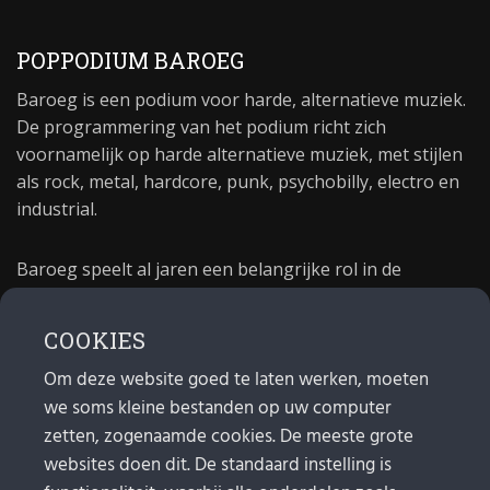
POPPODIUM BAROEG
Baroeg is een podium voor harde, alternatieve muziek.
De programmering van het podium richt zich
voornamelijk op harde alternatieve muziek, met stijlen
als rock, metal, hardcore, punk, psychobilly, electro en
industrial.
Baroeg speelt al jaren een belangrijke rol in de
culturele sector van Rotterdam. In 1981 begon Baroeg
als open jongerencentrum en in 2021 bestond het
COOKIES
poppodium 40 jaar.
Om deze website goed te laten werken, moeten
we soms kleine bestanden op uw computer
MAIL
zetten, zogenaamde cookies. De meeste grote
websites doen dit. De standaard instelling is
Algemeen:
info@baroeg.nl