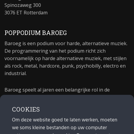
Spinozaweg 300
3076 ET Rotterdam
POPPODIUM BAROEG
Baroeg is een podium voor harde, alternatieve muziek.
De programmering van het podium richt zich
voornamelijk op harde alternatieve muziek, met stijlen
als rock, metal, hardcore, punk, psychobilly, electro en
industrial.
Baroeg speelt al jaren een belangrijke rol in de
culturele sector van Rotterdam. In 1981 begon Baroeg
als open jongerencentrum en in 2021 bestond het
COOKIES
poppodium 40 jaar.
Om deze website goed te laten werken, moeten
we soms kleine bestanden op uw computer
MAIL