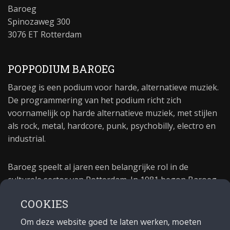
Baroeg
Spinozaweg 300
3076 ET Rotterdam
POPPODIUM BAROEG
Baroeg is een podium voor harde, alternatieve muziek.
De programmering van het podium richt zich
voornamelijk op harde alternatieve muziek, met stijlen
als rock, metal, hardcore, punk, psychobilly, electro en
industrial.
Baroeg speelt al jaren een belangrijke rol in de
culturele sector van Rotterdam. In 1981 begon Baroeg
als open jongerencentrum en in 2021 bestond het
COOKIES
poppodium 40 jaar.
Om deze website goed te laten werken, moeten