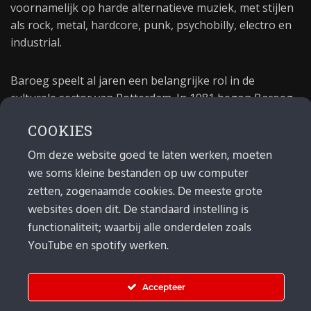
voornamelijk op harde alternatieve muziek, met stijlen
als rock, metal, hardcore, punk, psychobilly, electro en
industrial.
Baroeg speelt al jaren een belangrijke rol in de
culturele sector van Rotterdam. In 1981 begon Baroeg
als open jongerencentrum en in 2021 bestond het
COOKIES
poppodium 40 jaar.
Om deze website goed te laten werken, moeten
we soms kleine bestanden op uw computer
MAIL
zetten, zogenaamde cookies. De meeste grote
Algemeen:
info@baroeg.nl
websites doen dit. De standaard instelling is
Bands & boeking: leon@baroeg.nl
functionaliteit; waarbij alle onderdelen zoals
Promotie & publiciteit: francis@baroeg.nl
YouTube en spotify werken.
Facturatie: invoice@baroeg.nl
Accepteer