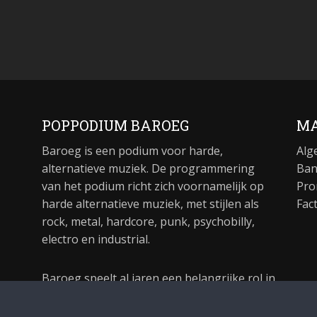
POPPODIUM BAROEG
MA
Baroeg is een podium voor harde,
Alg
alternatieve muziek. De programmering
Ban
van het podium richt zich voornamelijk op
Pro
harde alternatieve muziek, met stijlen als
Fac
rock, metal, hardcore, punk, psychobilly,
electro en industrial.
Baroeg speelt al jaren een belangrijke rol in
de culturele sector van Rotterdam. In 1981
begon Baroeg als open jongerencentrum