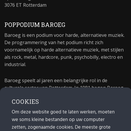
3076 ET Rotterdam
POPPODIUM BAROEG
Baroeg is een podium voor harde, alternatieve muziek.
De programmering van het podium richt zich
voornamelijk op harde alternatieve muziek, met stijlen
als rock, metal, hardcore, punk, psychobilly, electro en
industrial.
Baroeg speelt al jaren een belangrijke rol in de
culturele sector van Rotterdam. In 1981 begon Baroeg
als open jongerencentrum en in 2021 bestond het
COOKIES
poppodium 40 jaar.
Om deze website goed te laten werken, moeten
we soms kleine bestanden op uw computer
MAIL
zetten, zogenaamde cookies. De meeste grote