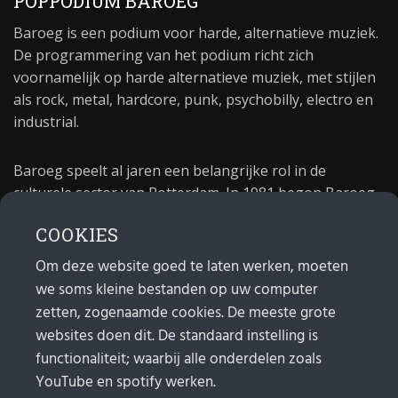
POPPODIUM BAROEG
Baroeg is een podium voor harde, alternatieve muziek.
De programmering van het podium richt zich
voornamelijk op harde alternatieve muziek, met stijlen
als rock, metal, hardcore, punk, psychobilly, electro en
industrial.
Baroeg speelt al jaren een belangrijke rol in de
culturele sector van Rotterdam. In 1981 begon Baroeg
als open jongerencentrum en in 2021 bestond het
COOKIES
poppodium 40 jaar.
Om deze website goed te laten werken, moeten
we soms kleine bestanden op uw computer
MAIL
zetten, zogenaamde cookies. De meeste grote
Algemeen:
info@baroeg.nl
websites doen dit. De standaard instelling is
Bands & boeking: leon@baroeg.nl
functionaliteit; waarbij alle onderdelen zoals
Promotie & publiciteit: francis@baroeg.nl
YouTube en spotify werken.
Facturatie: invoice@baroeg.nl