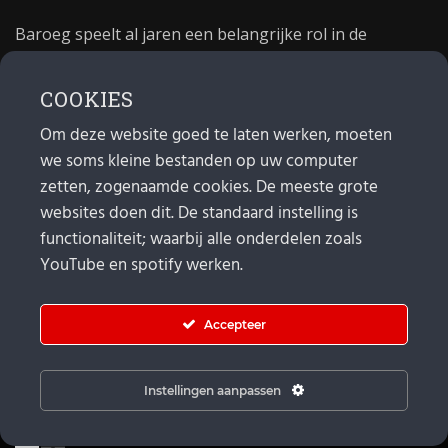
Baroeg speelt al jaren een belangrijke rol in de
culturele sector van Rotterdam. In 1981 begon Baroeg
als open jongerencentrum en in 2021 bestond het
COOKIES
poppodium 40 jaar.
Om deze website goed te laten werken, moeten
we soms kleine bestanden op uw computer
MAIL
zetten, zogenaamde cookies. De meeste grote
websites doen dit. De standaard instelling is
Algemeen:
info@baroeg.nl
Bands & boeking: leon@baroeg.nl
functionaliteit; waarbij alle onderdelen zoals
Promotie & publiciteit: francis@baroeg.nl
YouTube en spotify werken.
Facturatie: invoice@baroeg.nl
Accepteer
Instellingen aanpassen
© Baroeg 2026 |
Cookie instellingen