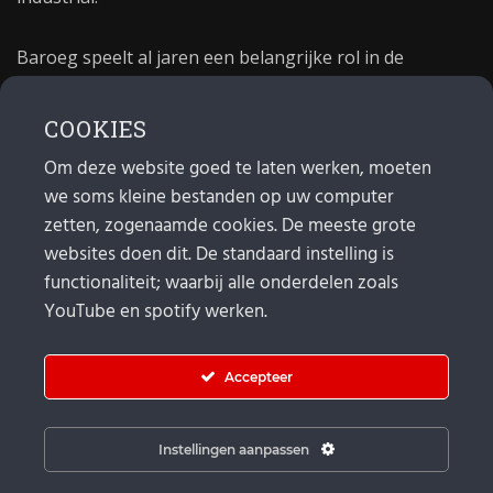
Baroeg speelt al jaren een belangrijke rol in de
culturele sector van Rotterdam. In 1981 begon Baroeg
als open jongerencentrum en in 2021 bestond het
COOKIES
poppodium 40 jaar.
Om deze website goed te laten werken, moeten
we soms kleine bestanden op uw computer
MAIL
zetten, zogenaamde cookies. De meeste grote
websites doen dit. De standaard instelling is
Algemeen:
info@baroeg.nl
Bands & boeking: leon@baroeg.nl
functionaliteit; waarbij alle onderdelen zoals
Promotie & publiciteit: francis@baroeg.nl
YouTube en spotify werken.
Facturatie: invoice@baroeg.nl
Accepteer
Instellingen aanpassen
© Baroeg 2026 |
Cookie instellingen